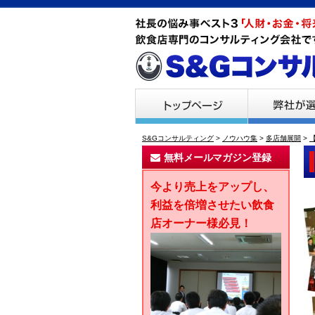
S&Gコンサルティング
>
ノウハウ集
>
多店舗展開
>
無料メールマガジン登録
今より売上をアップし、
利益を倍増させたい飲食
店オーナー様必見！