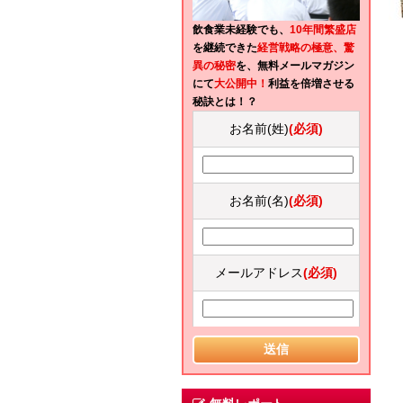
飲食業未経験でも、
10年間繁盛店
を継続できた
経営戦略の極意、驚
異の秘密
を、無料メールマガジン
にて
大公開中！
利益を倍増させる
秘訣とは！？
お名前(姓)
(必須)
お名前(名)
(必須)
メールアドレス
(必須)