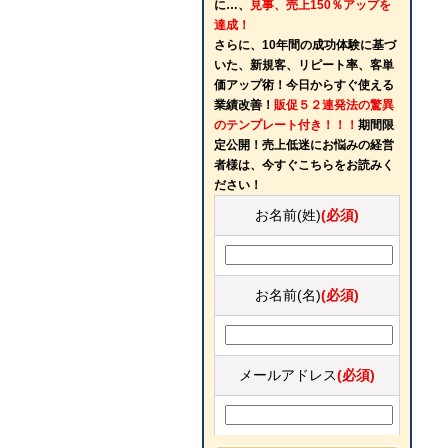
に…、
見事、売上150％アップを
達成！
さらに、10年間の成功体験に基づ
いた、新規客、リピート率、客単
価アップ術！今日からすぐ使える
業績改善！
販促５２連発法の驚異
のテンプレート付き！！！
期間限
定公開！売上低迷にお悩みの経営
者様は、今すぐこちらをお読みく
ださい！
お名前(姓)
(必須)
お名前(名)
(必須)
メールアドレス
(必須)