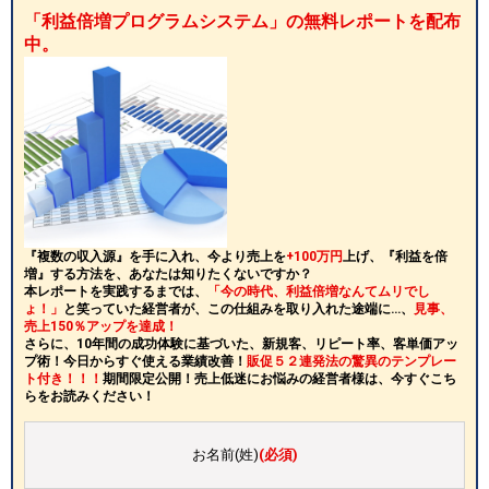
「利益倍増プログラムシステム」の無料レポートを配布
中。
『複数の収入源』を手に入れ、今より売上を
+100万円
上げ、『利益を倍
増』する方法を、あなたは知りたくないですか？
本レポートを実践するまでは、
「今の時代、利益倍増なんてムリでし
ょ！」
と笑っていた経営者が、この仕組みを取り入れた途端に…、
見事、
売上150％アップを達成！
さらに、10年間の成功体験に基づいた、新規客、リピート率、客単価アッ
プ術！今日からすぐ使える業績改善！
販促５２連発法の驚異のテンプレー
ト付き！！！
期間限定公開！売上低迷にお悩みの経営者様は、今すぐこち
らをお読みください！
お名前(姓)
(必須)