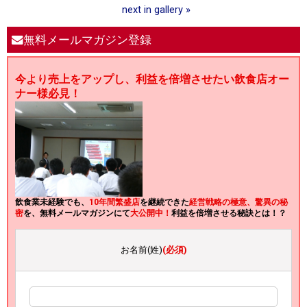
next in gallery »
無料メールマガジン登録
今より売上をアップし、利益を倍増させたい飲食店オー
ナー様必見！
飲食業未経験でも、
10年間繁盛店
を継続できた
経営戦略の極意、驚異の秘
密
を、無料メールマガジンにて
大公開中！
利益を倍増させる秘訣とは！？
お名前(姓)
(必須)