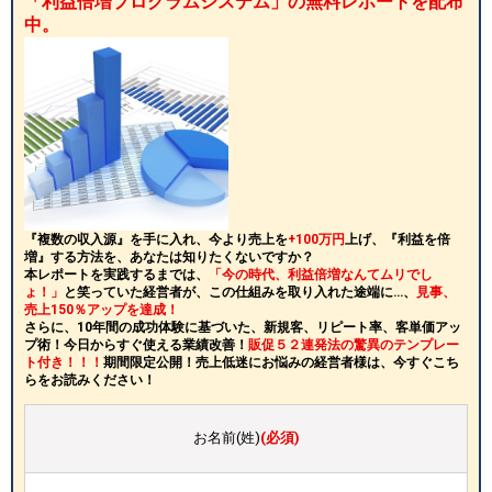
「利益倍増プログラムシステム」の無料レポートを配布
中。
『複数の収入源』を手に入れ、今より売上を
+100万円
上げ、『利益を倍
増』する方法を、あなたは知りたくないですか？
本レポートを実践するまでは、
「今の時代、利益倍増なんてムリでし
ょ！」
と笑っていた経営者が、この仕組みを取り入れた途端に…、
見事、
売上150％アップを達成！
さらに、10年間の成功体験に基づいた、新規客、リピート率、客単価アッ
プ術！今日からすぐ使える業績改善！
販促５２連発法の驚異のテンプレー
ト付き！！！
期間限定公開！売上低迷にお悩みの経営者様は、今すぐこち
らをお読みください！
お名前(姓)
(必須)