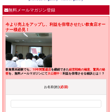
無料メールマガジン登録
今より売上をアップし、利益を倍増させたい飲食店オー
ナー様必見！
飲食業未経験でも、
10年間繁盛店
を継続できた
経営戦略の極意、驚異の秘
密
を、無料メールマガジンにて
大公開中！
利益を倍増させる秘訣とは！？
お名前(姓)
(必須)