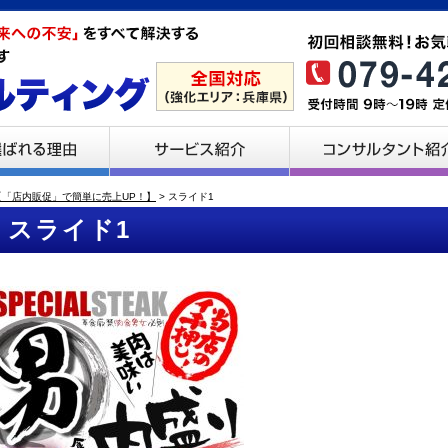
【「店内販促」で簡単に売上UP！】
>
スライド1
スライド1