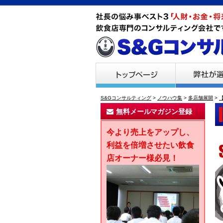
S&Gコンサルティング
>
ノウハウ集
>
多店舗展開
>
無料メールマガジン登録
今より売上をアップし、
利益を倍増させたい飲食
店オーナー様必見！