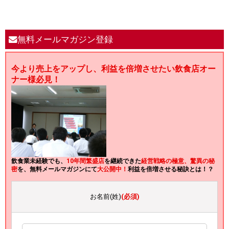
無料メールマガジン登録
今より売上をアップし、利益を倍増させたい飲食店オー
ナー様必見！
飲食業未経験でも、
10年間繁盛店
を継続できた
経営戦略の極意、驚異の秘
密
を、無料メールマガジンにて
大公開中！
利益を倍増させる秘訣とは！？
お名前(姓)
(必須)