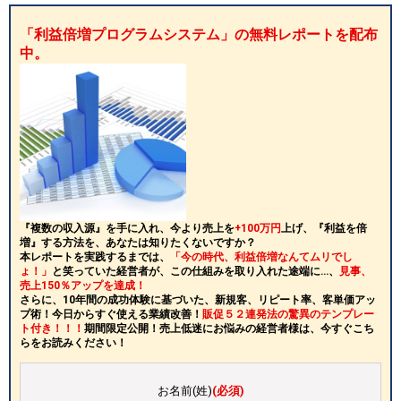
「利益倍増プログラムシステム」の無料レポートを配布
中。
『複数の収入源』を手に入れ、今より売上を
+100万円
上げ、『利益を倍
増』する方法を、あなたは知りたくないですか？
本レポートを実践するまでは、
「今の時代、利益倍増なんてムリでし
ょ！」
と笑っていた経営者が、この仕組みを取り入れた途端に…、
見事、
売上150％アップを達成！
さらに、10年間の成功体験に基づいた、新規客、リピート率、客単価アッ
プ術！今日からすぐ使える業績改善！
販促５２連発法の驚異のテンプレー
ト付き！！！
期間限定公開！売上低迷にお悩みの経営者様は、今すぐこち
らをお読みください！
お名前(姓)
(必須)