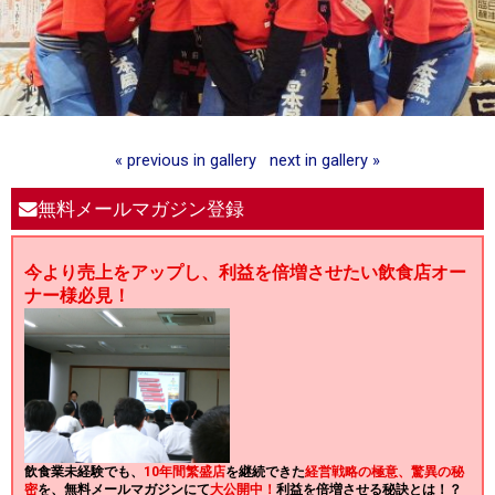
« previous in gallery
next in gallery »
無料メールマガジン登録
今より売上をアップし、利益を倍増させたい飲食店オー
ナー様必見！
飲食業未経験でも、
10年間繁盛店
を継続できた
経営戦略の極意、驚異の秘
密
を、無料メールマガジンにて
大公開中！
利益を倍増させる秘訣とは！？