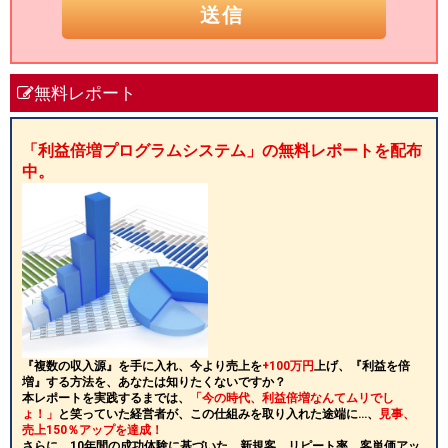
無料レポート
「利益倍増プログラムシステム」の無料レポートを配布
中。
『複数の収入源』を手に入れ、今より売上を
+100万円
上げ、『利益を倍
増』する方法を、あなたは知りたくないですか？
本レポートを実践するまでは、
「今の時代、利益倍増なんてムリでし
ょ！」
と笑っていた経営者が、この仕組みを取り入れた途端に…、
見事、
売上150％アップを達成！
さらに、10年間の成功体験に基づいた、新規客、リピート率、客単価アッ