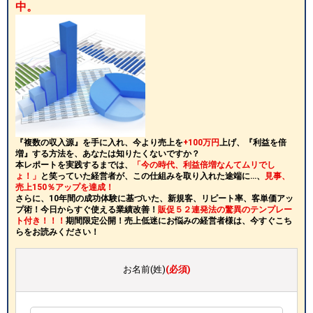
中。
『複数の収入源』を手に入れ、今より売上を
+100万円
上げ、『利益を倍
増』する方法を、あなたは知りたくないですか？
本レポートを実践するまでは、
「今の時代、利益倍増なんてムリでし
ょ！」
と笑っていた経営者が、この仕組みを取り入れた途端に…、
見事、
売上150％アップを達成！
さらに、10年間の成功体験に基づいた、新規客、リピート率、客単価アッ
プ術！今日からすぐ使える業績改善！
販促５２連発法の驚異のテンプレー
ト付き！！！
期間限定公開！売上低迷にお悩みの経営者様は、今すぐこち
らをお読みください！
お名前(姓)
(必須)