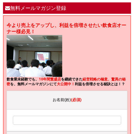
無料メールマガジン登録
今より売上をアップし、利益を倍増させたい飲食店オー
ナー様必見！
飲食業未経験でも、
10年間繁盛店
を継続できた
経営戦略の極意、驚異の秘
密
を、無料メールマガジンにて
大公開中！
利益を倍増させる秘訣とは！？
お名前(姓)
(必須)