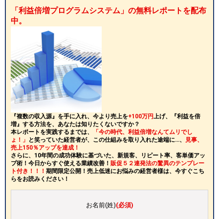
「利益倍増プログラムシステム」の無料レポートを配布
中。
『複数の収入源』を手に入れ、今より売上を
+100万円
上げ、『利益を倍
増』する方法を、あなたは知りたくないですか？
本レポートを実践するまでは、
「今の時代、利益倍増なんてムリでし
ょ！」
と笑っていた経営者が、この仕組みを取り入れた途端に…、
見事、
売上150％アップを達成！
さらに、10年間の成功体験に基づいた、新規客、リピート率、客単価アッ
プ術！今日からすぐ使える業績改善！
販促５２連発法の驚異のテンプレー
ト付き！！！
期間限定公開！売上低迷にお悩みの経営者様は、今すぐこち
らをお読みください！
お名前(姓)
(必須)