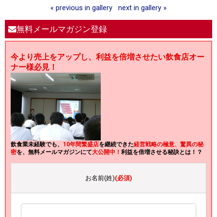
« previous in gallery
next in gallery »
無料メールマガジン登録
今より売上をアップし、利益を倍増させたい飲食店オー
ナー様必見！
飲食業未経験でも、
10年間繁盛店
を継続できた
経営戦略の極意、驚異の秘
密
を、無料メールマガジンにて
大公開中！
利益を倍増させる秘訣とは！？
お名前(姓)
(必須)