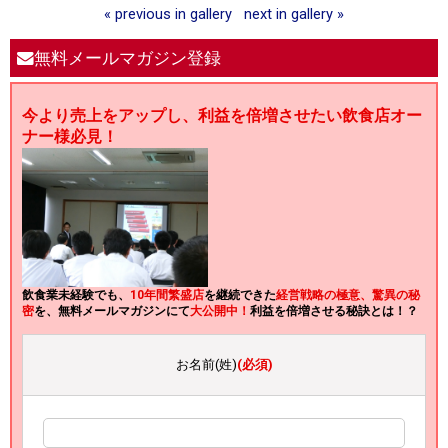
« previous in gallery
next in gallery »
無料メールマガジン登録
今より売上をアップし、利益を倍増させたい飲食店オー
ナー様必見！
飲食業未経験でも、
10年間繁盛店
を継続できた
経営戦略の極意、驚異の秘
密
を、無料メールマガジンにて
大公開中！
利益を倍増させる秘訣とは！？
お名前(姓)
(必須)