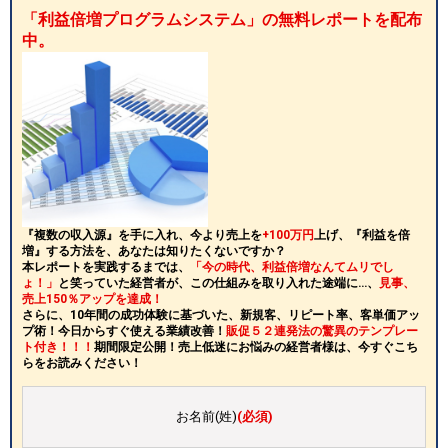
「利益倍増プログラムシステム」の無料レポートを配布
中。
『複数の収入源』を手に入れ、今より売上を
+100万円
上げ、『利益を倍
増』する方法を、あなたは知りたくないですか？
本レポートを実践するまでは、
「今の時代、利益倍増なんてムリでし
ょ！」
と笑っていた経営者が、この仕組みを取り入れた途端に…、
見事、
売上150％アップを達成！
さらに、10年間の成功体験に基づいた、新規客、リピート率、客単価アッ
プ術！今日からすぐ使える業績改善！
販促５２連発法の驚異のテンプレー
ト付き！！！
期間限定公開！売上低迷にお悩みの経営者様は、今すぐこち
らをお読みください！
お名前(姓)
(必須)