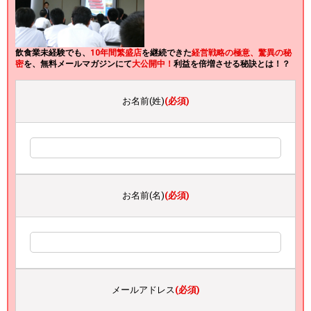
飲食業未経験でも、
10年間繁盛店
を継続できた
経営戦略の極意、驚異の秘
密
を、無料メールマガジンにて
大公開中！
利益を倍増させる秘訣とは！？
お名前(姓)
(必須)
お名前(名)
(必須)
メールアドレス
(必須)