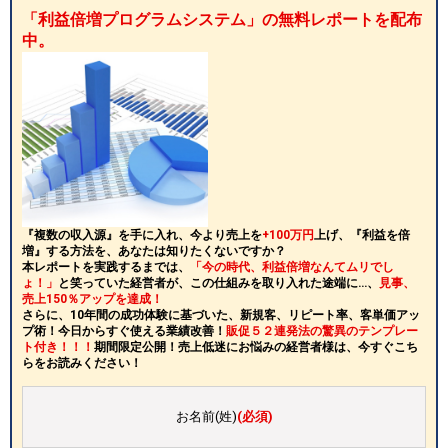
「利益倍増プログラムシステム」の無料レポートを配布
中。
『複数の収入源』を手に入れ、今より売上を
+100万円
上げ、『利益を倍
増』する方法を、あなたは知りたくないですか？
本レポートを実践するまでは、
「今の時代、利益倍増なんてムリでし
ょ！」
と笑っていた経営者が、この仕組みを取り入れた途端に…、
見事、
売上150％アップを達成！
さらに、10年間の成功体験に基づいた、新規客、リピート率、客単価アッ
プ術！今日からすぐ使える業績改善！
販促５２連発法の驚異のテンプレー
ト付き！！！
期間限定公開！売上低迷にお悩みの経営者様は、今すぐこち
らをお読みください！
お名前(姓)
(必須)