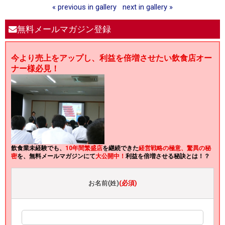
« previous in gallery
next in gallery »
無料メールマガジン登録
今より売上をアップし、利益を倍増させたい飲食店オー
ナー様必見！
飲食業未経験でも、
10年間繁盛店
を継続できた
経営戦略の極意、驚異の秘
密
を、無料メールマガジンにて
大公開中！
利益を倍増させる秘訣とは！？
お名前(姓)
(必須)