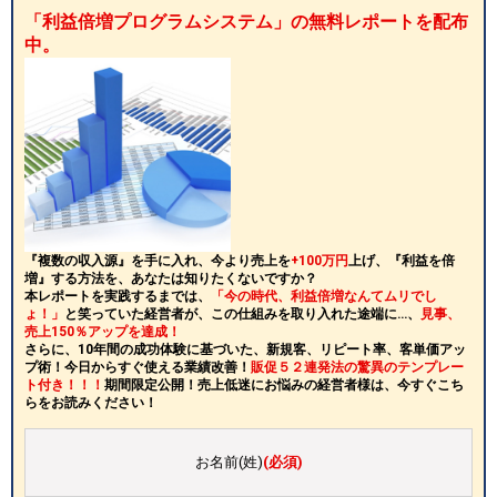
「利益倍増プログラムシステム」の無料レポートを配布
中。
『複数の収入源』を手に入れ、今より売上を
+100万円
上げ、『利益を倍
増』する方法を、あなたは知りたくないですか？
本レポートを実践するまでは、
「今の時代、利益倍増なんてムリでし
ょ！」
と笑っていた経営者が、この仕組みを取り入れた途端に…、
見事、
売上150％アップを達成！
さらに、10年間の成功体験に基づいた、新規客、リピート率、客単価アッ
プ術！今日からすぐ使える業績改善！
販促５２連発法の驚異のテンプレー
ト付き！！！
期間限定公開！売上低迷にお悩みの経営者様は、今すぐこち
らをお読みください！
お名前(姓)
(必須)