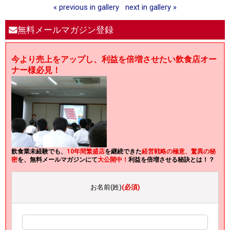
« previous in gallery
next in gallery »
無料メールマガジン登録
今より売上をアップし、利益を倍増させたい飲食店オー
ナー様必見！
飲食業未経験でも、
10年間繁盛店
を継続できた
経営戦略の極意、驚異の秘
密
を、無料メールマガジンにて
大公開中！
利益を倍増させる秘訣とは！？
お名前(姓)
(必須)