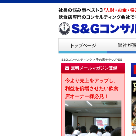
S&Gコンサルティング
>
千の家チラシJPEG
無料メールマガジン登録
今より売上をアップし、
利益を倍増させたい飲食
店オーナー様必見！