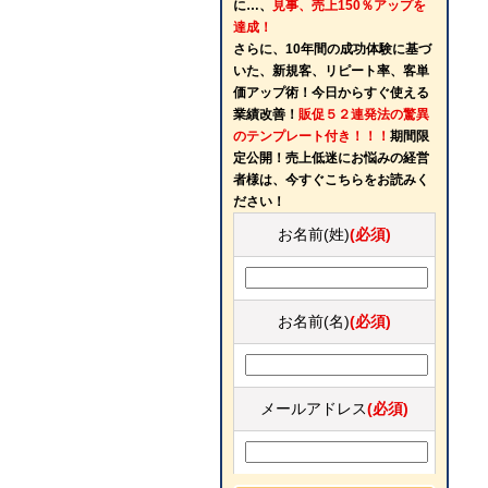
に…、
見事、売上150％アップを
達成！
さらに、10年間の成功体験に基づ
いた、新規客、リピート率、客単
価アップ術！今日からすぐ使える
業績改善！
販促５２連発法の驚異
のテンプレート付き！！！
期間限
定公開！売上低迷にお悩みの経営
者様は、今すぐこちらをお読みく
ださい！
お名前(姓)
(必須)
お名前(名)
(必須)
メールアドレス
(必須)