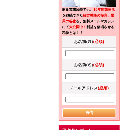
飲食業未経験でも、
10年間繁盛店
を継続できた
経営戦略の極意、驚
異の秘密
を、無料メールマガジン
にて
大公開中！
利益を倍増させる
秘訣とは！？
お名前(姓)
(必須)
お名前(名)
(必須)
メールアドレス
(必須)