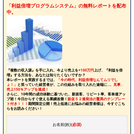
「利益倍増プログラムシステム」の無料レポートを配布
中。
『複数の収入源』を手に入れ、今より売上を
+100万円
上げ、『利益を倍
増』する方法を、あなたは知りたくないですか？
本レポートを実践するまでは、
「今の時代、利益倍増なんてムリでし
ょ！」
と笑っていた経営者が、この仕組みを取り入れた途端に…、
見事、
売上150％アップを達成！
さらに、10年間の成功体験に基づいた、新規客、リピート率、客単価アッ
プ術！今日からすぐ使える業績改善！
販促５２連発法の驚異のテンプレー
ト付き！！！
期間限定公開！売上低迷にお悩みの経営者様は、今すぐこち
らをお読みください！
お名前(姓)
(必須)