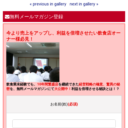
« previous in gallery
next in gallery »
無料メールマガジン登録
今より売上をアップし、利益を倍増させたい飲食店オー
ナー様必見！
飲食業未経験でも、
10年間繁盛店
を継続できた
経営戦略の極意、驚異の秘
密
を、無料メールマガジンにて
大公開中！
利益を倍増させる秘訣とは！？
お名前(姓)
(必須)