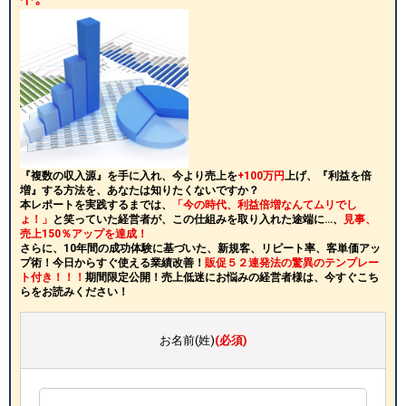
『複数の収入源』を手に入れ、今より売上を
+100万円
上げ、『利益を倍
増』する方法を、あなたは知りたくないですか？
本レポートを実践するまでは、
「今の時代、利益倍増なんてムリでし
ょ！」
と笑っていた経営者が、この仕組みを取り入れた途端に…、
見事、
売上150％アップを達成！
さらに、10年間の成功体験に基づいた、新規客、リピート率、客単価アッ
プ術！今日からすぐ使える業績改善！
販促５２連発法の驚異のテンプレー
ト付き！！！
期間限定公開！売上低迷にお悩みの経営者様は、今すぐこち
らをお読みください！
お名前(姓)
(必須)