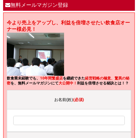
無料メールマガジン登録
今より売上をアップし、利益を倍増させたい飲食店オー
ナー様必見！
飲食業未経験でも、
10年間繁盛店
を継続できた
経営戦略の極意、驚異の秘
密
を、無料メールマガジンにて
大公開中！
利益を倍増させる秘訣とは！？
お名前(姓)
(必須)