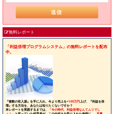
無料レポート
「利益倍増プログラムシステム」の無料レポートを配布
中。
『複数の収入源』を手に入れ、今より売上を
+100万円
上げ、『利益を倍
増』する方法を、あなたは知りたくないですか？
本レポートを実践するまでは、
「今の時代、利益倍増なんてムリでし
ょ！」
と笑っていた経営者が、この仕組みを取り入れた途端に…、
見事、