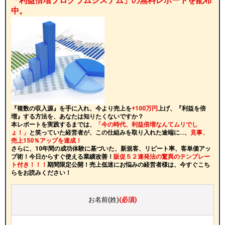
「利益倍増プログラムシステム」の無料レポートを配布
中。
『複数の収入源』を手に入れ、今より売上を
+100万円
上げ、『利益を倍
増』する方法を、あなたは知りたくないですか？
本レポートを実践するまでは、
「今の時代、利益倍増なんてムリでし
ょ！」
と笑っていた経営者が、この仕組みを取り入れた途端に…、
見事、
売上150％アップを達成！
さらに、10年間の成功体験に基づいた、新規客、リピート率、客単価アッ
プ術！今日からすぐ使える業績改善！
販促５２連発法の驚異のテンプレー
ト付き！！！
期間限定公開！売上低迷にお悩みの経営者様は、今すぐこち
らをお読みください！
お名前(姓)
(必須)