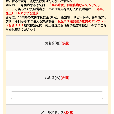
増』する方法を、あなたは知りたくないですか？
本レポートを実践するまでは、
「今の時代、利益倍増なんてムリでし
ょ！」
と笑っていた経営者が、この仕組みを取り入れた途端に…、
見事、
売上150％アップを達成！
さらに、10年間の成功体験に基づいた、新規客、リピート率、客単価アッ
プ術！今日からすぐ使える業績改善！
販促５２連発法の驚異のテンプレー
ト付き！！！
期間限定公開！売上低迷にお悩みの経営者様は、今すぐこち
らをお読みください！
お名前(姓)
(必須)
お名前(名)
(必須)
メールアドレス
(必須)