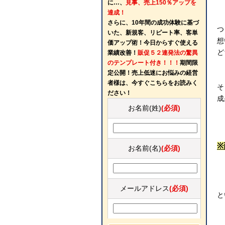
に…、
見事、売上150％アップを
達成！
さらに、10年間の成功体験に基づ
つ
いた、新規客、リピート率、客単
想
価アップ術！今日からすぐ使える
ど
業績改善！
販促５２連発法の驚異
のテンプレート付き！！！
期間限
定公開！売上低迷にお悩みの経営
者様は、今すぐこちらをお読みく
そ
ださい！
成
お名前(姓)
(必須)
※
お名前(名)
(必須)
メールアドレス
(必須)
と