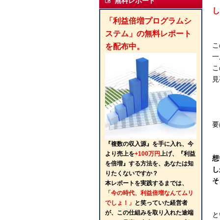
無料レポート
し
「利益倍増プログラムシ
ステム」の無料レポート
こ
を配布中。
一
こ
見
要
『複数の収入源』を手に入れ、今
より売上を
+100万円
上げ、『利益
想
を倍増』する方法を、あなたは知
し
りたくないですか？
そ
本レポートを実践するまでは、
「今の時代、利益倍増なんてムリ
でしょ！」
と笑っていた経営者
が、この仕組みを取り入れた途端
と