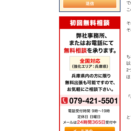
で
こ
そ
そ
ち
以
2
ほ
「
と