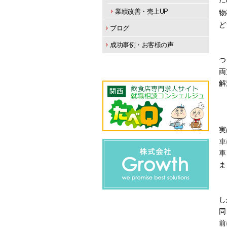
業績改善・売上UP
物
ど
ブログ
成功事例・お客様の声
つ
両
解
実
車
車
ま
し
同
前