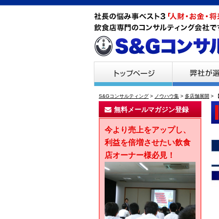
S&Gコンサルティング
>
ノウハウ集
>
多店舗展開
>
無料メールマガジン登録
今より売上をアップし、
利益を倍増させたい飲食
店オーナー様必見！