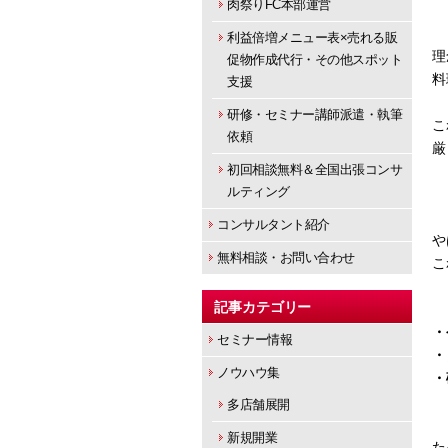
肉祭りFC本部運営
利益倍増メニュー表×売れる販
理
促物作成代行・その他スポット
料
支援
研修・セミナー講師派遣・執筆
こ
依頼
厳
初回相談無料＆全国出張コンサ
ルティング
コンサルタント紹介
や
無料相談・お問い合わせ
こ
記事カテゴリー
・
セミナー情報
・
ノウハウ集
・
多店舗展開
新規開業
た