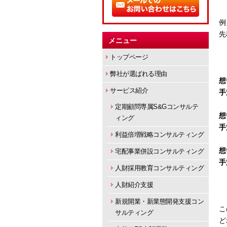
例
先
メニュー
トップページ
弊社が選ばれる理由
想
サービス紹介
手
定期顧問専属S&Gコンサルテ
想
ィング
手
利益倍増戦略コンサルティング
想
宅配事業併設コンサルティング
手
人財採用教育コンサルティング
人財紹介支援
新規開業・新業態開発支援コン
こ
サルティング
ど