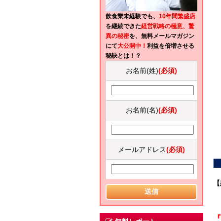
飲食業未経験でも、
10年間繁盛店
を継続できた
経営戦略の極意、驚
異の秘密
を、無料メールマガジン
にて
大公開中！
利益を倍増させる
秘訣とは！？
お名前(姓)
(必須)
お名前(名)
(必須)
メールアドレス
(必須)
【
『