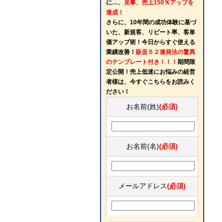
に…、
見事、売上150％アップを
達成！
さらに、10年間の成功体験に基づ
いた、新規客、リピート率、客単
価アップ術！今日からすぐ使える
業績改善！
販促５２連発法の驚異
のテンプレート付き！！！
期間限
定公開！売上低迷にお悩みの経営
者様は、今すぐこちらをお読みく
ださい！
お名前(姓)
(必須)
お名前(名)
(必須)
メールアドレス
(必須)