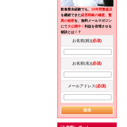
飲食業未経験でも、
10年間繁盛店
を継続できた
経営戦略の極意、驚
異の秘密
を、無料メールマガジン
にて
大公開中！
利益を倍増させる
秘訣とは！？
お名前(姓)
(必須)
お名前(名)
(必須)
メールアドレス
(必須)