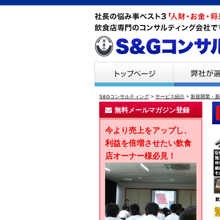
S&Gコンサルティング
>
サービス紹介
>
新規開業・新
無料メールマガジン登録
今より売上をアップし、
利益を倍増させたい飲食
店オーナー様必見！