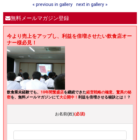
« previous in gallery
next in gallery »
無料メールマガジン登録
今より売上をアップし、利益を倍増させたい飲食店オー
ナー様必見！
飲食業未経験でも、
10年間繁盛店
を継続できた
経営戦略の極意、驚異の秘
密
を、無料メールマガジンにて
大公開中！
利益を倍増させる秘訣とは！？
お名前(姓)
(必須)