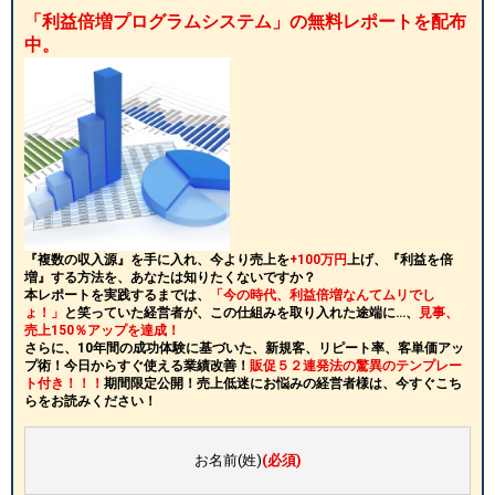
「利益倍増プログラムシステム」の無料レポートを配布
中。
『複数の収入源』を手に入れ、今より売上を
+100万円
上げ、『利益を倍
増』する方法を、あなたは知りたくないですか？
本レポートを実践するまでは、
「今の時代、利益倍増なんてムリでし
ょ！」
と笑っていた経営者が、この仕組みを取り入れた途端に…、
見事、
売上150％アップを達成！
さらに、10年間の成功体験に基づいた、新規客、リピート率、客単価アッ
プ術！今日からすぐ使える業績改善！
販促５２連発法の驚異のテンプレー
ト付き！！！
期間限定公開！売上低迷にお悩みの経営者様は、今すぐこち
らをお読みください！
お名前(姓)
(必須)