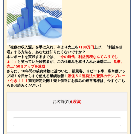
『複数の収入源』を手に入れ、今より売上を
+100万円
上げ、『利益を倍
増』する方法を、あなたは知りたくないですか？
本レポートを実践するまでは、
「今の時代、利益倍増なんてムリでし
ょ！」
と笑っていた経営者が、この仕組みを取り入れた途端に…、
見事、
売上150％アップを達成！
さらに、10年間の成功体験に基づいた、新規客、リピート率、客単価アッ
プ術！今日からすぐ使える業績改善！
販促５２連発法の驚異のテンプレー
ト付き！！！
期間限定公開！売上低迷にお悩みの経営者様は、今すぐこち
らをお読みください！
お名前(姓)
(必須)