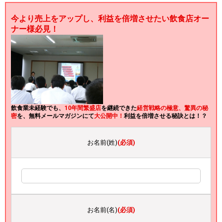
今より売上をアップし、利益を倍増させたい飲食店オー
ナー様必見！
飲食業未経験でも、
10年間繁盛店
を継続できた
経営戦略の極意、驚異の秘
密
を、無料メールマガジンにて
大公開中！
利益を倍増させる秘訣とは！？
お名前(姓)
(必須)
お名前(名)
(必須)